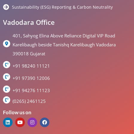
Sustainability (ESG) Reporting & Carbon Neutrality
Vadodara Office
401, Sahyog Elina Above Reliance Digital VIP Road
Karelibaugh beside Tanishq Karelibaugh Vadodara
390018 Gujarat
+91 98240 11121
+91 97390 12006
+91 94276 11123
(0265) 2461125
Follow us on