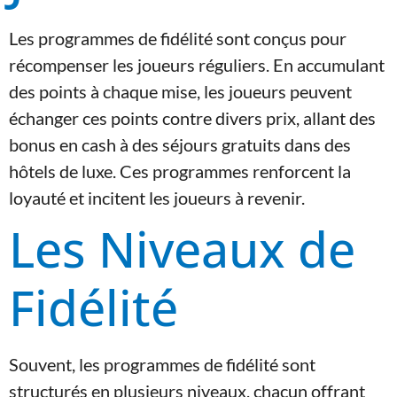
Les programmes de fidélité sont conçus pour
récompenser les joueurs réguliers. En accumulant
des points à chaque mise, les joueurs peuvent
échanger ces points contre divers prix, allant des
bonus en cash à des séjours gratuits dans des
hôtels de luxe. Ces programmes renforcent la
loyauté et incitent les joueurs à revenir.
Les Niveaux de
Fidélité
Souvent, les programmes de fidélité sont
structurés en plusieurs niveaux, chacun offrant