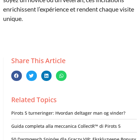
enrichissent l’expérience et rendent chaque visite
unique.
Share This Article
Related Topics
Pirots 5 turneringer: Hvordan deltager man og vinder?
Guida completa alla meccanica CollectR™ di Pirots 5
50 Darmowych Spinów dla Graczy VIP: Ekskluzywne Bonusy