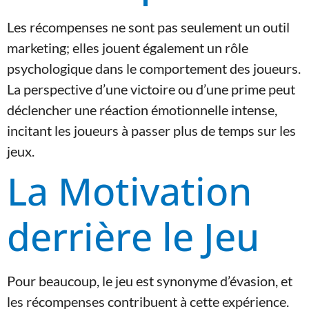
Les récompenses ne sont pas seulement un outil
marketing; elles jouent également un rôle
psychologique dans le comportement des joueurs.
La perspective d’une victoire ou d’une prime peut
déclencher une réaction émotionnelle intense,
incitant les joueurs à passer plus de temps sur les
jeux.
La Motivation
derrière le Jeu
Pour beaucoup, le jeu est synonyme d’évasion, et
les récompenses contribuent à cette expérience.