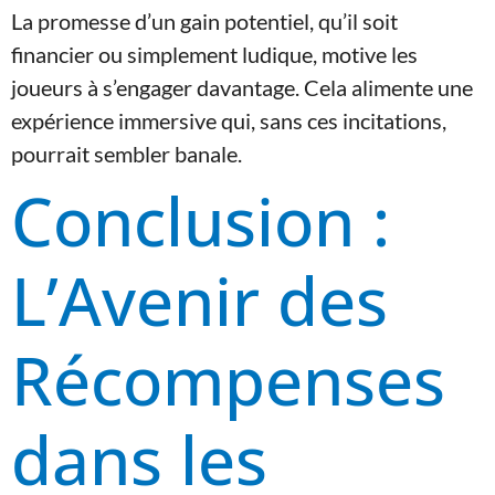
La promesse d’un gain potentiel, qu’il soit
financier ou simplement ludique, motive les
joueurs à s’engager davantage. Cela alimente une
expérience immersive qui, sans ces incitations,
pourrait sembler banale.
Conclusion :
L’Avenir des
Récompenses
dans les