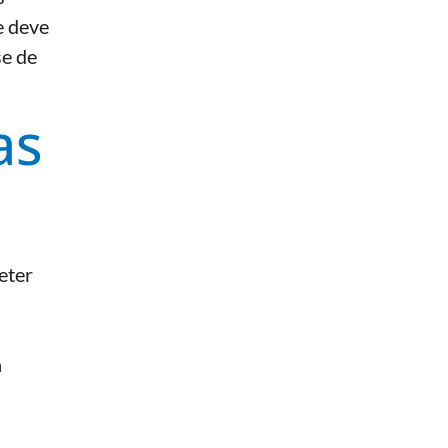
e deve
se de
as
eter
a