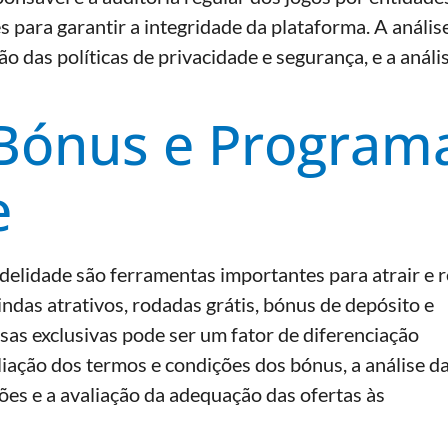
para garantir a integridade da plataforma. A anális
ação das políticas de privacidade e segurança, e a análi
Bónus e Program
e
elidade são ferramentas importantes para atrair e r
ndas atrativos, rodadas grátis, bónus de depósito e
as exclusivas pode ser um fator de diferenciação
aliação dos termos e condições dos bónus, a análise d
es e a avaliação da adequação das ofertas às