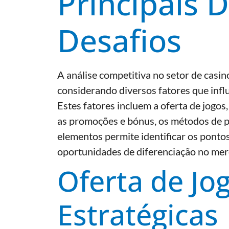
Principais 
Desafios
A análise competitiva no setor de casin
considerando diversos fatores que infl
Estes fatores incluem a oferta de jogos,
as promoções e bónus, os métodos de pa
elementos permite identificar os ponto
oportunidades de diferenciação no mer
Oferta de Jo
Estratégicas