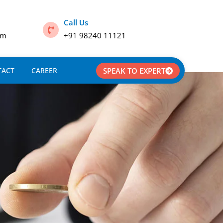
Call Us
om
+91 98240 11121
TACT
CAREER
SPEAK TO EXPERT