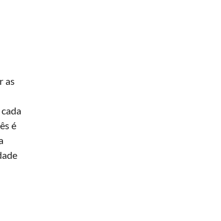
r as
, cada
ês é
a
dade