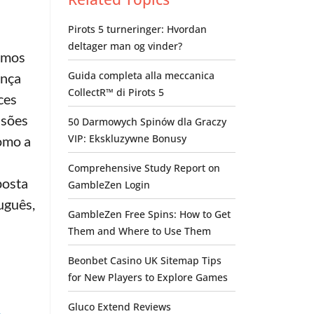
Pirots 5 turneringer: Hvordan
deltager man og vinder?
imos
Guida completa alla meccanica
ança
CollectR™ di Pirots 5
ces
isões
50 Darmowych Spinów dla Graczy
VIP: Ekskluzywne Bonusy
como a
Comprehensive Study Report on
posta
GambleZen Login
uguês,
GambleZen Free Spins: How to Get
Them and Where to Use Them
Beonbet Casino UK Sitemap Tips
for New Players to Explore Games
Gluco Extend Reviews