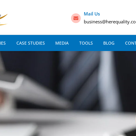
Mail Us
business@herequality.c
IES
CASE STUDIES
MEDIA
TOOLS
BLOG
CON