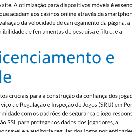
ite. A otimização para dispositivos móveis é essenci
que acedem aos casinos online através de smartphon
 avaliação da velocidade de carregamento da página, a
nibilidade de ferramentas de pesquisa e filtro, e a
icenciamento e
de
tos cruciais para a construção da confiança dos joga
rviço de Regulação e Inspeção de Jogos (SRIJ) em Po
formidade com os padrões de segurança e jogo respons
ção SSL para proteger os dados dos jogadores, a
onsável e a auditoria regular dos jogos por entidade