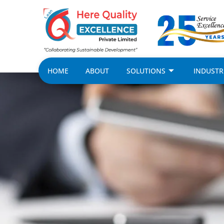
HOME
ABOUT
SOLUTIONS
INDUSTR