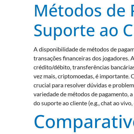
Métodos de 
Suporte ao C
A disponibilidade de métodos de pagame
transações financeiras dos jogadores. 
crédito/débito, transferências bancárias, 
vez mais, criptomoedas, é importante. O
crucial para resolver dúvidas e problem
variedade de métodos de pagamento, a v
do suporte ao cliente (e.g., chat ao vivo
Comparativo