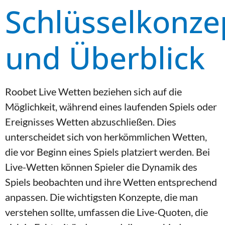
Schlüsselkonze
und Überblick
Roobet Live Wetten beziehen sich auf die
Möglichkeit, während eines laufenden Spiels oder
Ereignisses Wetten abzuschließen. Dies
unterscheidet sich von herkömmlichen Wetten,
die vor Beginn eines Spiels platziert werden. Bei
Live-Wetten können Spieler die Dynamik des
Spiels beobachten und ihre Wetten entsprechend
anpassen. Die wichtigsten Konzepte, die man
verstehen sollte, umfassen die Live-Quoten, die