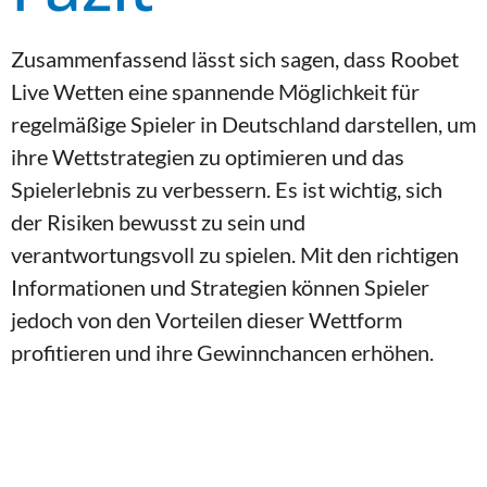
Zusammenfassend lässt sich sagen, dass Roobet
Live Wetten eine spannende Möglichkeit für
regelmäßige Spieler in Deutschland darstellen, um
ihre Wettstrategien zu optimieren und das
Spielerlebnis zu verbessern. Es ist wichtig, sich
der Risiken bewusst zu sein und
verantwortungsvoll zu spielen. Mit den richtigen
Informationen und Strategien können Spieler
jedoch von den Vorteilen dieser Wettform
profitieren und ihre Gewinnchancen erhöhen.