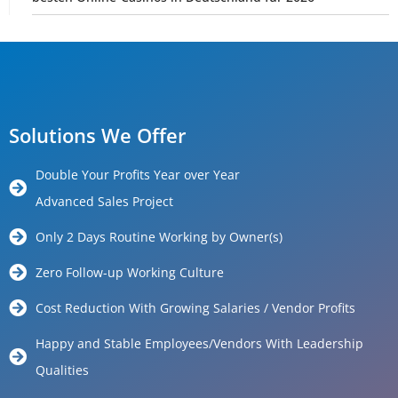
Solutions We Offer
Double Your Profits Year over Year
Advanced Sales Project
Only 2 Days Routine Working by Owner(s)
Zero Follow-up Working Culture
Cost Reduction With Growing Salaries / Vendor Profits
Happy and Stable Employees/Vendors With Leadership
Qualities