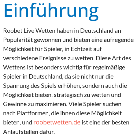
Einführung
Roobet Live Wetten haben in Deutschland an
Popularität gewonnen und bieten eine aufregende
Möglichkeit für Spieler, in Echtzeit auf
verschiedene Ereignisse zu wetten. Diese Art des
Wettens ist besonders wichtig für regelmäßige
Spieler in Deutschland, da sie nicht nur die
Spannung des Spiels erhöhen, sondern auch die
Möglichkeit bieten, strategisch zu wetten und
Gewinne zu maximieren. Viele Spieler suchen
nach Plattformen, die ihnen diese Möglichkeit
roobetwetten.de
bieten, und
ist eine der besten
Anlaufstellen dafür.