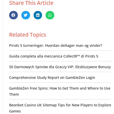
Share This Article
Related Topics
Pirots 5 turneringer: Hvordan deltager man og vinder?
Guida completa alla meccanica CollectR™ di Pirots 5
50 Darmowych Spinów dla Graczy VIP: Ekskluzywne Bonusy
Comprehensive Study Report on GambleZen Login
GambleZen Free Spins: How to Get Them and Where to Use
Them
Beonbet Casino UK Sitemap Tips for New Players to Explore
Games