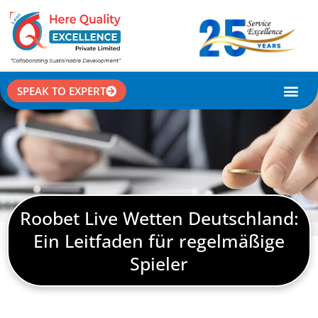
SPEAK TO EXPERT
CASE STU
Roobet Live Wetten Deutschland:
Ein Leitfaden für regelmäßige
Spieler