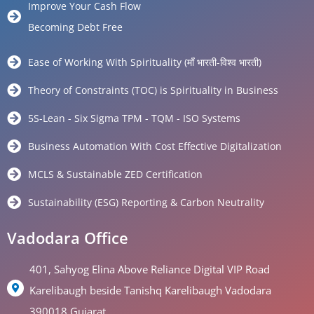
Improve Your Cash Flow
Becoming Debt Free
Ease of Working With Spirituality (माँ भारती-विश्व भारती)
Theory of Constraints (TOC) is Spirituality in Business
5S-Lean - Six Sigma TPM - TQM - ISO Systems
Business Automation With Cost Effective Digitalization
MCLS & Sustainable ZED Certification
Sustainability (ESG) Reporting & Carbon Neutrality
Vadodara Office
401, Sahyog Elina Above Reliance Digital VIP Road
Karelibaugh beside Tanishq Karelibaugh Vadodara
390018 Gujarat