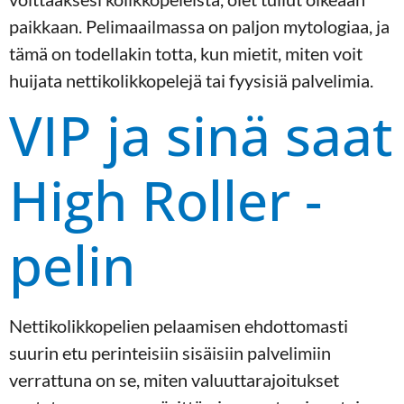
paikkaan. Pelimaailmassa on paljon mytologiaa, ja
tämä on todellakin totta, kun mietit, miten voit
huijata nettikolikkopelejä tai fyysisiä palvelimia.
VIP ja sinä saat
High Roller -
pelin
Nettikolikkopelien pelaamisen ehdottomasti
suurin etu perinteisiin sisäisiin palvelimiin
verrattuna on se, miten valuuttarajoitukset