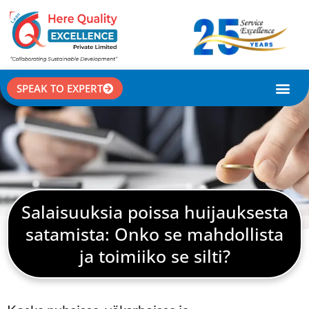
SPEAK TO EXPERT
CASE STU
Salaisuuksia poissa huijauksesta
satamista: Onko se mahdollista
ja toimiiko se silti?