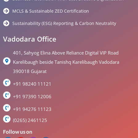
MCLS & Sustainable ZED Certification
Sustainability (ESG) Reporting & Carbon Neutrality
Vadodara Office
401, Sahyog Elina Above Reliance Digital VIP Road
Karelibaugh beside Tanishq Karelibaugh Vadodara
390018 Gujarat
+91 98240 11121
+91 97390 12006
+91 94276 11123
(0265) 2461125
Follow us on