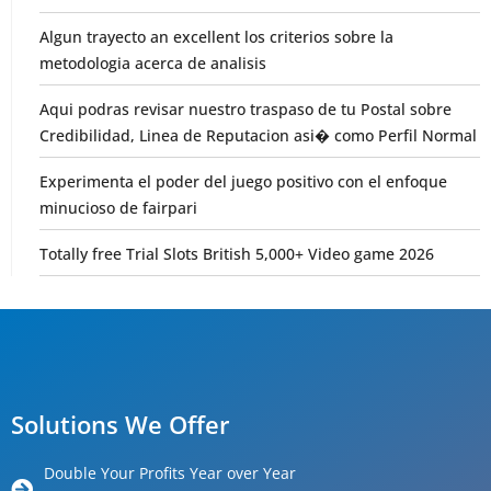
Algun trayecto an excellent los criterios sobre la
metodologia acerca de analisis
Aqui podras revisar nuestro traspaso de tu Postal sobre
Credibilidad, Linea de Reputacion asi� como Perfil Normal
Experimenta el poder del juego positivo con el enfoque
minucioso de fairpari
Totally free Trial Slots British 5,000+ Video game 2026
Solutions We Offer
Double Your Profits Year over Year