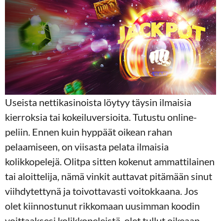
Useista nettikasinoista löytyy täysin ilmaisia ​​
kierroksia tai kokeiluversioita. Tutustu online-
peliin. Ennen kuin hyppäät oikean rahan
pelaamiseen, on viisasta pelata ilmaisia ​​
kolikkopelejä. Olitpa sitten kokenut ammattilainen
tai aloittelija, nämä vinkit auttavat pitämään sinut
viihdytettynä ja toivottavasti voitokkaana. Jos
olet kiinnostunut rikkomaan uusimman koodin
voittaaksesi kolikkopeleistä, olet tullut oikeaan