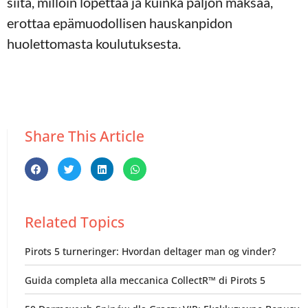
siitä, milloin lopettaa ja kuinka paljon maksaa,
erottaa epämuodollisen hauskanpidon
huolettomasta koulutuksesta.
Share This Article
Related Topics
Pirots 5 turneringer: Hvordan deltager man og vinder?
Guida completa alla meccanica CollectR™ di Pirots 5