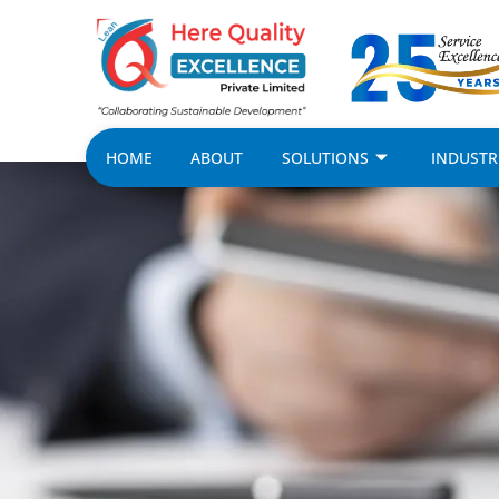
HOME
ABOUT
SOLUTIONS
INDUSTR