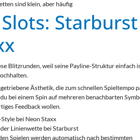
ten sind klein, aber häufig
 Slots: Starburst
xx
ese Blitzrunden, weil seine Payline-Struktur einfach i
ochhalten.
-getriebene Ästhetik, die zum schnellen Spieltempo p
 du bei einem Spin auf mehreren benachbarten Symb
rtiges Feedback wollen.
r‑Style bei Neon Staxx
der Linienwette bei Starburst
iden Spielen werden automatisch nach bestimmten