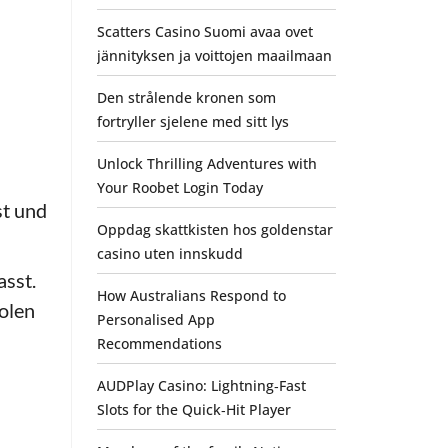
Scatters Casino Suomi avaa ovet
jännityksen ja voittojen maailmaan
Den strålende kronen som
fortryller sjelene med sitt lys
Unlock Thrilling Adventures with
Your Roobet Login Today
st und
Oppdag skattkisten hos goldenstar
casino uten innskudd
asst.
How Australians Respond to
olen
Personalised App
Recommendations
AUDPlay Casino: Lightning‑Fast
Slots for the Quick‑Hit Player