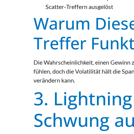
Scatter‑Treffern ausgelöst
Warum Diese 
Treffer Funk
Die Wahrscheinlichkeit, einen Gewinn zu
fühlen, doch die Volatilität hält die Sp
verändern kann.
3. Lightnin
Schwung au