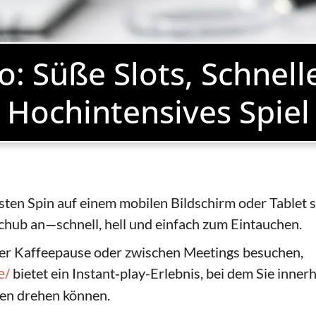
o: Süße Slots, Schnel
Hochintensives Spiel
ten Spin auf einem mobilen Bildschirm oder Tablet s
schub an—schnell, hell und einfach zum Eintauchen.
iner Kaffeepause oder zwischen Meetings besuchen,
e/
bietet ein Instant‑play-Erlebnis, bei dem Sie inner
en drehen können.