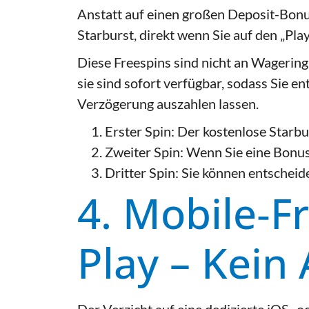
Anstatt auf einen großen Deposit-Bonus
Starburst, direkt wenn Sie auf den „Pla
Diese Freespins sind nicht an Wagerin
sie sind sofort verfügbar, sodass Sie e
Verzögerung auszahlen lassen.
Erster Spin: Der kostenlose Starbu
Zweiter Spin: Wenn Sie eine Bonus
Dritter Spin: Sie können entscheid
4. Mobile‑Fr
Play – Kein
Der Verzicht auf eine dedizierte iOS-