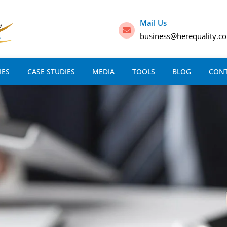
Mail Us
business@herequality.c
IES
CASE STUDIES
MEDIA
TOOLS
BLOG
CON