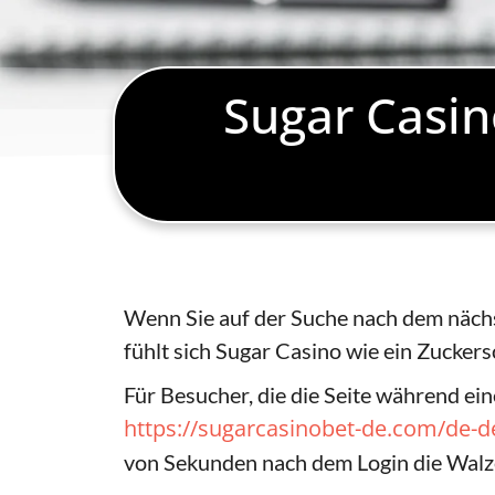
Sugar Casin
Wenn Sie auf der Suche nach dem nächs
fühlt sich Sugar Casino wie ein Zucker
Für Besucher, die die Seite während e
https://sugarcasinobet-de.com/de-d
von Sekunden nach dem Login die Walz