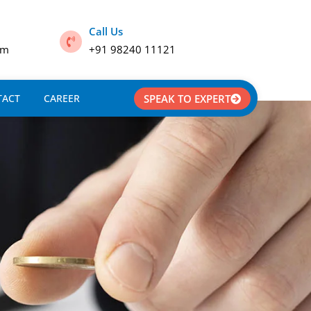
Call Us
om
+91 98240 11121
TACT
CAREER
SPEAK TO EXPERT