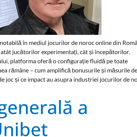
notabilă în mediul jocurilor de noroc online din Româ
 atât jucătorilor experimentați, cât și începătorilor.
lui, platforma oferă o configurație fluidă pe toate
unea rămâne – cum amplifică bonusurile și măsurile d
de joc și ce impact au asupra industriei jocurilor de n
generală a
Unibet