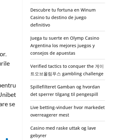
Descubre tu fortuna en Winum
Casino tu destino de juego
definitivo
Juega tu suerte en Olymp Casino
Argentina los mejores juegos y
or.
consejos de apuestas
rile
Verified tactics to conquer the 게이
트오브올림푸스 gambling challenge
 pentru
Spillefilteret Gamban og hvordan
 Unibet
det sperrer tilgang til pengespill
are se
Live betting-vinduer hvor markedet
overreagerer mest
Casino med raske uttak og lave
gebyrer