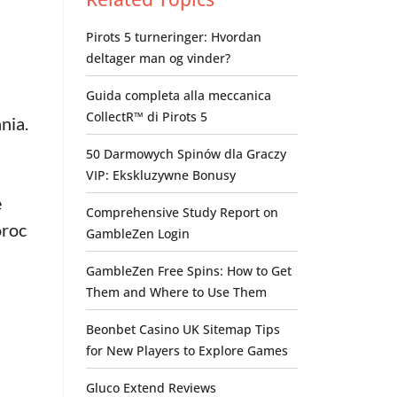
Pirots 5 turneringer: Hvordan
deltager man og vinder?
Guida completa alla meccanica
CollectR™ di Pirots 5
nia.
50 Darmowych Spinów dla Graczy
VIP: Ekskluzywne Bonusy
e
Comprehensive Study Report on
oroc
GambleZen Login
GambleZen Free Spins: How to Get
Them and Where to Use Them
Beonbet Casino UK Sitemap Tips
for New Players to Explore Games
Gluco Extend Reviews