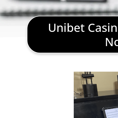
Unibet Casino
No