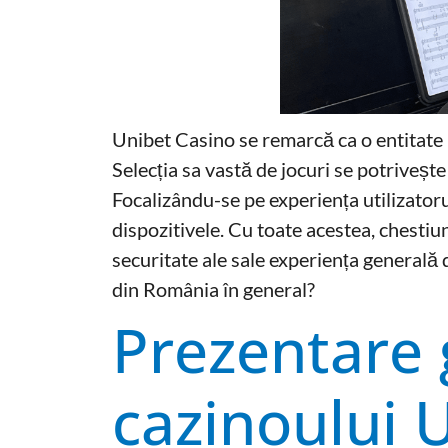
Unibet Casino se remarcă ca o entitate 
Selecția sa vastă de jocuri se potrivește
Focalizându-se pe experiența utilizatoru
dispozitivele. Cu toate acestea, chesti
securitate ale sale experiența generală 
din România în general?
Prezentare 
cazinoului 