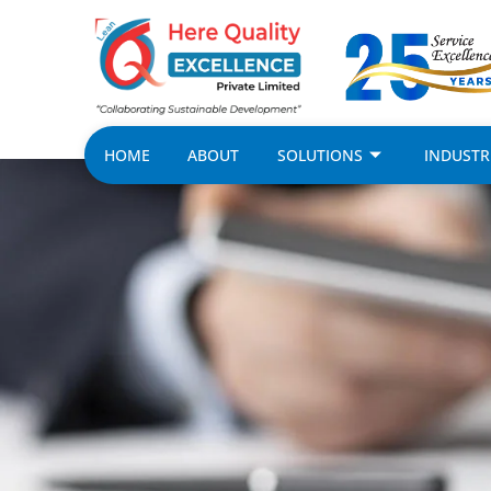
HOME
ABOUT
SOLUTIONS
INDUSTR