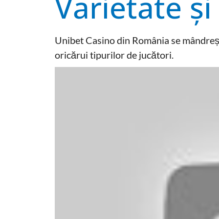
Varietate și
Unibet Casino din România se mândrește
oricărui tipurilor de jucători.