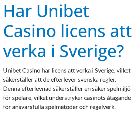
Har Unibet
Casino licens att
verka i Sverige?
Unibet Casino har licens att verka i Sverige, vilket
säkerställer att de efterlever svenska regler.
Denna efterlevnad säkerställer en säker spelmiljö
för spelare, vilket understryker casinots åtagande
för ansvarsfulla spelmetoder och regelverk.