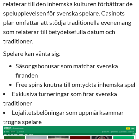
relaterar till den inhemska kulturen förbättrar de
spelupplevelsen för svenska spelare. Casinots
plan omfattar att stödja traditionella evenemang
som relaterar till betydelsefulla datum och
traditioner.
Spelare kan vänta sig:
Säsongsbonusar som matchar svenska
firanden
Free spins knutna till omtyckta inhemska spel
Exklusiva turneringar som firar svenska
traditioner
Lojalitetsbelöningar som uppmärksammar
trogna spelare