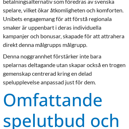
betalningsalternativ som föredras av svenska
spelare, vilket ökar åtkomligheten och komforten.
Unibets engagemang för att förstå regionala
smaker är uppenbart i deras individuella
kampanjer och bonusar, skapade för att attrahera
direkt denna målgrupps målgrupp.
Denna noggrannhet förstärker inte bara
spelarnas deltagande utan skapar också en trogen
gemenskap centrerad kring en delad
spelupplevelse anpassad just för dem.
Omfattande
spelutbud och