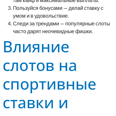
там кайф и максимальные выплаты.
Пользуйся бонусами — делай ставку с
умом и в удовольствие.
Следи за трендами — популярные слоты
часто дарят неочевидные фишки.
Влияние
слотов на
спортивные
ставки и