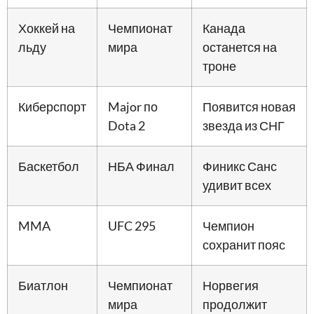
Хоккей на
Чемпионат
Канада
льду
мира
останется на
троне
Киберспорт
Major по
Появится новая
Dota 2
звезда из СНГ
Баскетбол
НБА Финал
Финикс Санс
удивит всех
MMA
UFC 295
Чемпион
сохранит пояс
Биатлон
Чемпионат
Норвегия
мира
продолжит