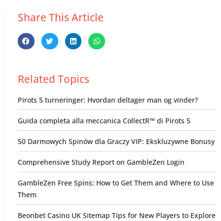
Share This Article
Related Topics
Pirots 5 turneringer: Hvordan deltager man og vinder?
Guida completa alla meccanica CollectR™ di Pirots 5
50 Darmowych Spinów dla Graczy VIP: Ekskluzywne Bonusy
Comprehensive Study Report on GambleZen Login
GambleZen Free Spins: How to Get Them and Where to Use
Them
Beonbet Casino UK Sitemap Tips for New Players to Explore