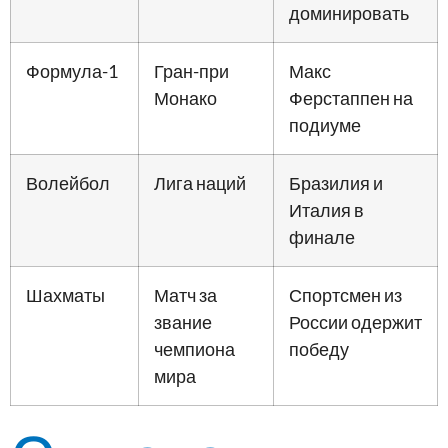
доминировать
Формула-1
Гран-при
Макс
Монако
Ферстаппен на
подиуме
Волейбол
Лига наций
Бразилия и
Италия в
финале
Шахматы
Матч за
Спортсмен из
звание
России одержит
чемпиона
победу
мира