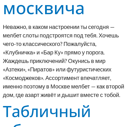
москвича
Неважно, в каком настроении ты сегодня —
мелбет слоты подстроятся под тебя. Хочешь
чего-то классического? Пожалуйста,
«Клубничка» и «Бар Ку» прямо у порога.
Жаждешь приключений? Окунись в мир
«Азтеки», «Пиратов» или футуристических
«Космоджеков». Ассортимент впечатляет,
именно поэтому в Москве мелбет — как второй
дом, где азарт живёт и дышит вместе с тобой.
Табличный