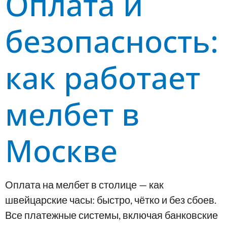
Оплата и
безопасность:
как работает
мелбет в
Москве
Оплата на мелбет в столице — как
швейцарские часы: быстро, чётко и без сбоев.
Все платежные системы, включая банковские