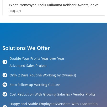
1xbet Promosyon Kodu Kullanma Rehberi: Avantajlar ve
İpuçları
Solutions We Offer
Double Your Profits Year over Year
Advanced Sales Project
Only 2 Days Routine Working by Owner(s)
Zero Follow-up Working Culture
Cost Reduction With Growing Salaries / Vendor Profits
Happy and Stable Employees/Vendors With Leadership