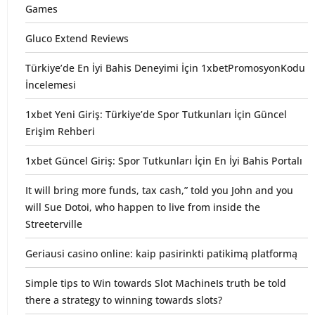
Games
Gluco Extend Reviews
Türkiye’de En İyi Bahis Deneyimi İçin 1xbetPromosyonKodu
İncelemesi
1xbet Yeni Giriş: Türkiye’de Spor Tutkunları İçin Güncel
Erişim Rehberi
1xbet Güncel Giriş: Spor Tutkunları İçin En İyi Bahis Portalı
It will bring more funds, tax cash,” told you John and you
will Sue Dotoi, who happen to live from inside the
Streeterville
Geriausi casino online: kaip pasirinkti patikimą platformą
Simple tips to Win towards Slot MachineIs truth be told
there a strategy to winning towards slots?