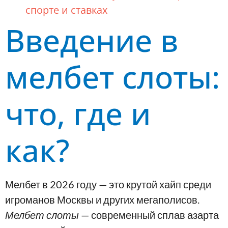
спорте и ставках
Введение в
мелбет слоты:
что, где и
как?
Мелбет в 2026 году — это крутой хайп среди
игроманов Москвы и других мегаполисов.
Мелбет слоты
— современный сплав азарта