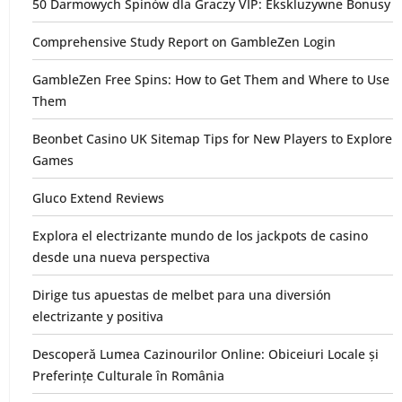
50 Darmowych Spinów dla Graczy VIP: Ekskluzywne Bonusy
Comprehensive Study Report on GambleZen Login
GambleZen Free Spins: How to Get Them and Where to Use
Them
Beonbet Casino UK Sitemap Tips for New Players to Explore
Games
Gluco Extend Reviews
Explora el electrizante mundo de los jackpots de casino
desde una nueva perspectiva
Dirige tus apuestas de melbet para una diversión
electrizante y positiva
Descoperă Lumea Cazinourilor Online: Obiceiuri Locale și
Preferințe Culturale în România