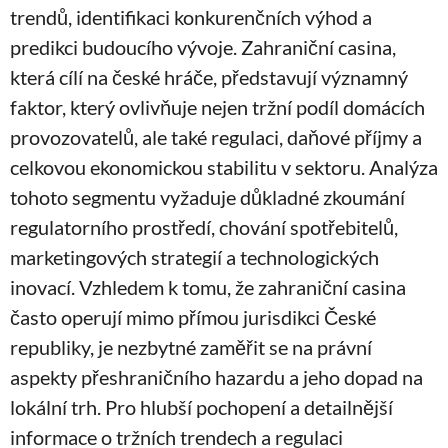
trendů, identifikaci konkurenčních výhod a
predikci budoucího vývoje. Zahraniční casina,
která cílí na české hráče, představují významný
faktor, který ovlivňuje nejen tržní podíl domácích
provozovatelů, ale také regulaci, daňové příjmy a
celkovou ekonomickou stabilitu v sektoru. Analýza
tohoto segmentu vyžaduje důkladné zkoumání
regulatorního prostředí, chování spotřebitelů,
marketingových strategií a technologických
inovací. Vzhledem k tomu, že zahraniční casina
často operují mimo přímou jurisdikci České
republiky, je nezbytné zaměřit se na právní
aspekty přeshraničního hazardu a jeho dopad na
lokální trh. Pro hlubší pochopení a detailnější
informace o tržních trendech a regulaci