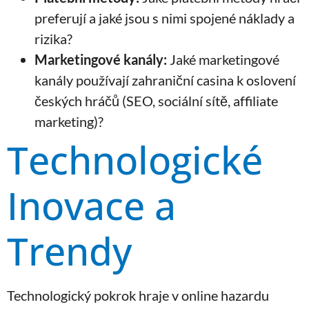
preferují a jaké jsou s nimi spojené náklady a
rizika?
Marketingové kanály:
Jaké marketingové
kanály používají zahraniční casina k oslovení
českých hráčů (SEO, sociální sítě, affiliate
marketing)?
Technologické
Inovace a
Trendy
Technologický pokrok hraje v online hazardu