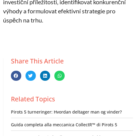
investiční příležitosti, identifikovat konkurenční
výhody a formulovat efektivní strategie pro
úspěch na trhu.
Share This Article
Related Topics
Pirots 5 turneringer: Hvordan deltager man og vinder?
Guida completa alla meccanica CollectR™ di Pirots 5