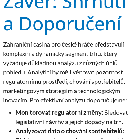
Závěr: Shrnutí
a Doporučení
Zahraniční casina pro české hráče představují
komplexní a dynamický segment trhu, který
vyžaduje důkladnou analýzu z různých úhlů
pohledu. Analytici by měli věnovat pozornost
regulatornímu prostředí, chování spotřebitelů,
marketingovým strategiím a technologickým
inovacím. Pro efektivní analýzu doporučujeme:
Monitorovat regulatorní změny:
Sledovat
legislativní návrhy a jejich dopady na trh.
Analyzovat data o chování spotřebitelů: