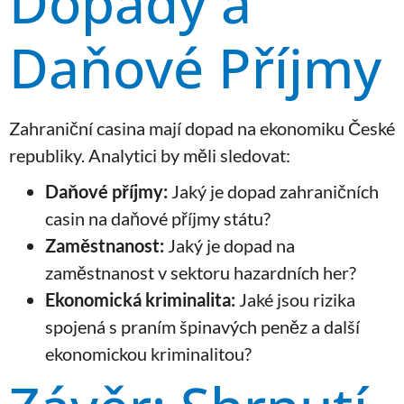
Dopady a
Daňové Příjmy
Zahraniční casina mají dopad na ekonomiku České
republiky. Analytici by měli sledovat:
Daňové příjmy:
Jaký je dopad zahraničních
casin na daňové příjmy státu?
Zaměstnanost:
Jaký je dopad na
zaměstnanost v sektoru hazardních her?
Ekonomická kriminalita:
Jaké jsou rizika
spojená s praním špinavých peněz a další
ekonomickou kriminalitou?