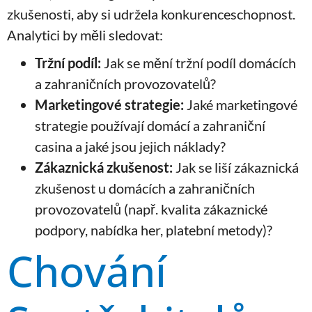
zkušenosti, aby si udržela konkurenceschopnost.
Analytici by měli sledovat:
Tržní podíl:
Jak se mění tržní podíl domácích
a zahraničních provozovatelů?
Marketingové strategie:
Jaké marketingové
strategie používají domácí a zahraniční
casina a jaké jsou jejich náklady?
Zákaznická zkušenost:
Jak se liší zákaznická
zkušenost u domácích a zahraničních
provozovatelů (např. kvalita zákaznické
podpory, nabídka her, platební metody)?
Chování